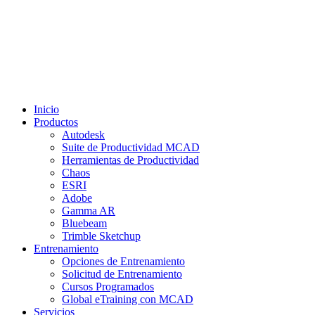
Inicio
Productos
Autodesk
Suite de Productividad MCAD
Herramientas de Productividad
Chaos
ESRI
Adobe
Gamma AR
Bluebeam
Trimble Sketchup
Entrenamiento
Opciones de Entrenamiento
Solicitud de Entrenamiento
Cursos Programados
Global eTraining con MCAD
Servicios