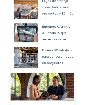
colaborativo
Flujos de trabajo
conectados para
proyectos AEC más
eficientes
Entiende GAMMA
AR: todo lo que
necesitas saber
Diseño 3D intuitivo
para convertir ideas
en proyectos
reales en SketchUp