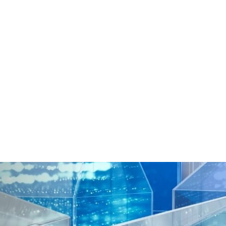
icio
Productos
Entrenamiento
Servicios
Event
ntacto