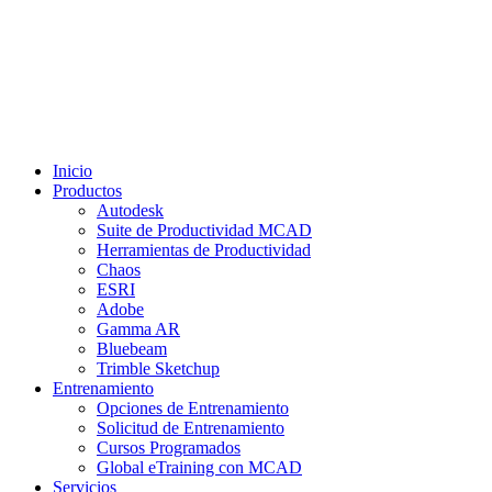
Inicio
Productos
Autodesk
Suite de Productividad MCAD
Herramientas de Productividad
Chaos
ESRI
Adobe
Gamma AR
Bluebeam
Trimble Sketchup
Entrenamiento
Opciones de Entrenamiento
Solicitud de Entrenamiento
Cursos Programados
Global eTraining con MCAD
Servicios