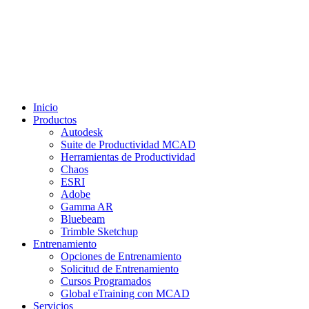
Inicio
Productos
Autodesk
Suite de Productividad MCAD
Herramientas de Productividad
Chaos
ESRI
Adobe
Gamma AR
Bluebeam
Trimble Sketchup
Entrenamiento
Opciones de Entrenamiento
Solicitud de Entrenamiento
Cursos Programados
Global eTraining con MCAD
Servicios