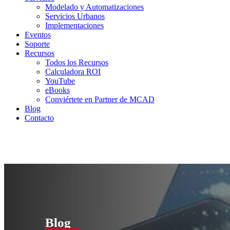
Modelado y Automatizaciones
Servicios Urbanos
Implementaciones
Eventos
Soporte
Recursos
Todos los Recursos
Calculadora ROI
YouTube
eBooks
Conviértete en Partner de MCAD
Blog
Contacto
Blog