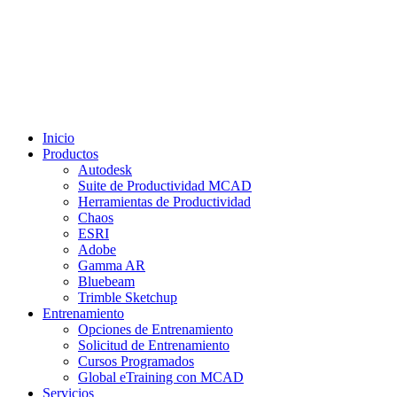
Inicio
Productos
Autodesk
Suite de Productividad MCAD
Herramientas de Productividad
Chaos
ESRI
Adobe
Gamma AR
Bluebeam
Trimble Sketchup
Entrenamiento
Opciones de Entrenamiento
Solicitud de Entrenamiento
Cursos Programados
Global eTraining con MCAD
Servicios