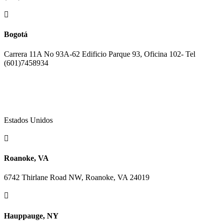

Bogotá
Carrera 11A No 93A-62 Edificio Parque 93, Oficina 102- Tel
(601)7458934
Estados Unidos

Roanoke, VA
6742 Thirlane Road NW, Roanoke, VA 24019

Hauppauge, NY