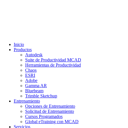
Inicio
Productos
Autodesk
Suite de Productividad MCAD
Herramientas de Productividad
Chaos
ESRI
Adobe
Gamma AR
Bluebeam
Trimble Sketchup
Entrenamiento
Opciones de Entrenamiento
Solicitud de Entrenamiento
Cursos Programados
Global eTraining con MCAD
Servicios