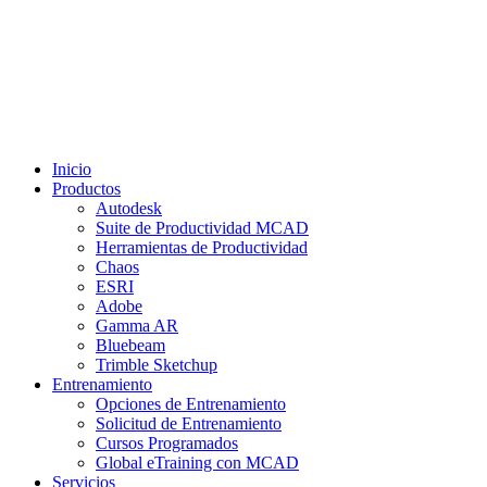
Inicio
Productos
Autodesk
Suite de Productividad MCAD
Herramientas de Productividad
Chaos
ESRI
Adobe
Gamma AR
Bluebeam
Trimble Sketchup
Entrenamiento
Opciones de Entrenamiento
Solicitud de Entrenamiento
Cursos Programados
Global eTraining con MCAD
Servicios