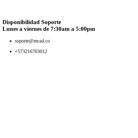
remota con nuestros especialistas para revisar el equipo del usuario y
guiarlo a la solución.
Disponibilidad Soporte
Lunes a viernes de 7:30am a 5:00pm
soporte@mcad.co
+573216703012