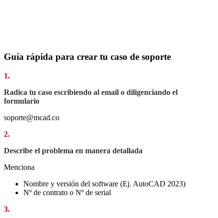
Si requieres un soporte más detallado, personalizado y
ágil
¡Pregúntanos por nuestros paquetes de soporte de Autodesk
Premium!
Guía rápida para crear tu caso de soporte
1.
Radica tu caso escribiendo al email o diligenciando el
formulario
soporte@mcad.co
2.
Describe el problema en manera detallada
Menciona
Nombre y versión del software (Ej. AutoCAD 2023)
Nº de contrato o Nº de serial
3.