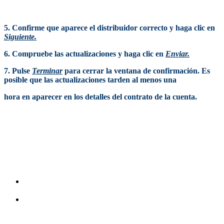
5. Confirme que aparece el distribuidor correcto y haga clic en
Siguiente.
6. Compruebe las actualizaciones y haga clic en
Enviar.
7. Pulse
Terminar
para cerrar la ventana de confirmación. Es
posible que las actualizaciones tarden al menos una
hora en aparecer en los detalles del contrato de la cuenta.
CAMBIAR SU INFORMACIÓN DE
DISTRIBUIDOR
Si cambia de revendedor antes que finalice el período de
suscripción, solicite una actualización en su cuenta ingresando
el número de cuenta del nuevo revendedor (CSN).
Si tienes varios revendedores, esta actualización reemplaza
toda la información del revendedor.
Si tienes varios revendedores y solo desa actualizar uno,
comuníquese con el soporte.