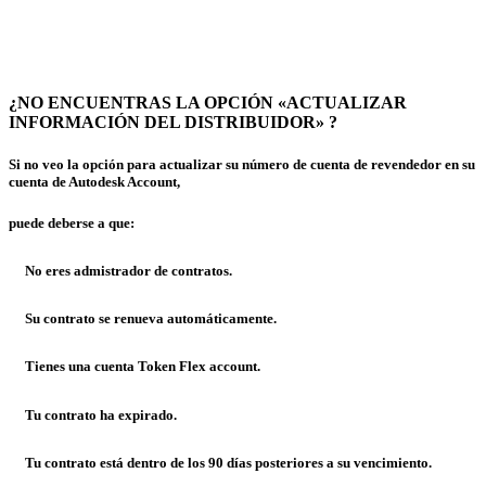
Nota:
Solo administradores de contratos pueden actualizar la
información del revendedor y el revendedor debe
ser un socio activo de Autodesk.
¿NO ENCUENTRAS LA OPCIÓN «ACTUALIZAR
INFORMACIÓN DEL DISTRIBUIDOR» ?
Si no veo la opción para actualizar su número de cuenta de revendedor en su
cuenta de Autodesk Account,
puede deberse a que:
No eres admistrador de contratos.
Su contrato se renueva automáticamente.
Tienes una cuenta Token Flex account.
Tu contrato ha expirado.
Tu contrato está dentro de los 90 días posteriores a su vencimiento.