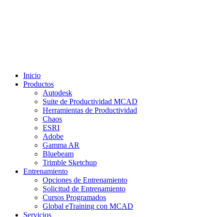
Inicio
Productos
Autodesk
Suite de Productividad MCAD
Herramientas de Productividad
Chaos
ESRI
Adobe
Gamma AR
Bluebeam
Trimble Sketchup
Entrenamiento
Opciones de Entrenamiento
Solicitud de Entrenamiento
Cursos Programados
Global eTraining con MCAD
Servicios