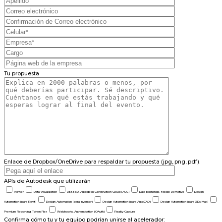
Tu propuesta
Enlace de Dropbox/OneDrive para respaldar tu propuesta (jpg, png, pdf).
APIs de Autodesk que utilizarán
Viewer
Data Visualization
BIM 360, Autodesk Construction Cloud (ACC)
Data Exchange, Model Derivative
Design
Automation (para Revit)
Design Automation (para Inventor)
Design Automation (para AutoCAD)
Design Automation (para 3Ds Max)
Premium Reporting, Token Flex
Webhooks, Authentication (OAuth)
Reality Capture
Confirma cómo tu y tu equipo podrían unirse al acelerador: