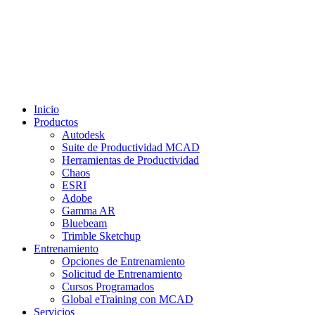
Inicio
Productos
Autodesk
Suite de Productividad MCAD
Herramientas de Productividad
Chaos
ESRI
Adobe
Gamma AR
Bluebeam
Trimble Sketchup
Entrenamiento
Opciones de Entrenamiento
Solicitud de Entrenamiento
Cursos Programados
Global eTraining con MCAD
Servicios