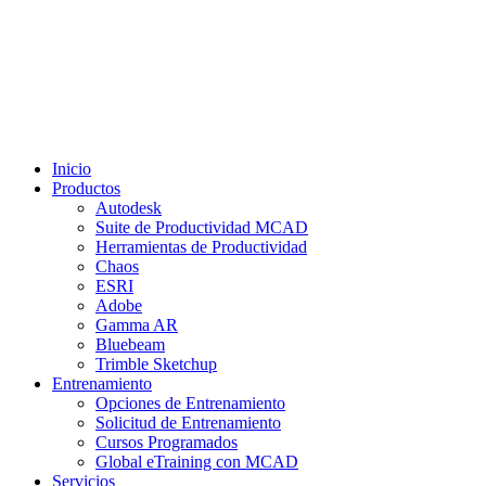
Inicio
Productos
Autodesk
Suite de Productividad MCAD
Herramientas de Productividad
Chaos
ESRI
Adobe
Gamma AR
Bluebeam
Trimble Sketchup
Entrenamiento
Opciones de Entrenamiento
Solicitud de Entrenamiento
Cursos Programados
Global eTraining con MCAD
Servicios