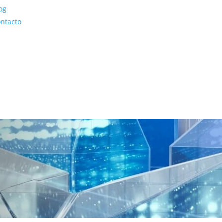
og
ntacto