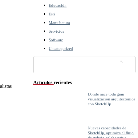
Educación
Esri
Manufactura
Servicios
Software
Uncategorized
Buscar:
Artículos recientes
listas
Donde nace toda gran
visualización arquitectónica
con SketchUp
Nuevas capacidades de
SketchUp, optimiza el flujo
de trabajo colaborativo