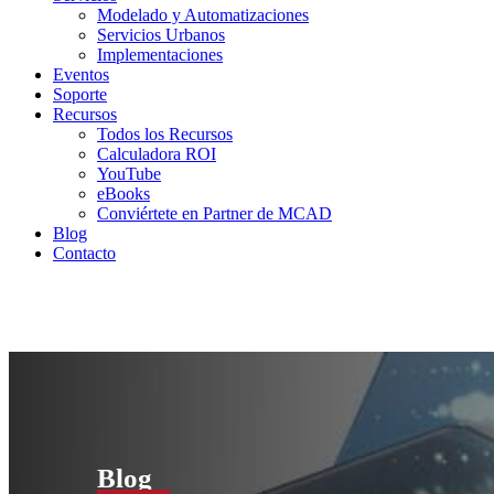
Modelado y Automatizaciones
Servicios Urbanos
Implementaciones
Eventos
Soporte
Recursos
Todos los Recursos
Calculadora ROI
YouTube
eBooks
Conviértete en Partner de MCAD
Blog
Contacto
Blog