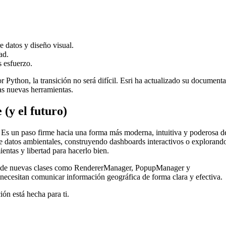
e datos y diseño visual.
ad.
 esfuerzo.
 Python, la transición no será difícil. Esri ha actualizado su documenta
as nuevas herramientas.
(y el futuro)
 Es un paso firme hacia una forma más moderna, intuitiva y poderosa d
de datos ambientales, construyendo dashboards interactivos o explorand
entas y libertad para hacerlo bien.
ión de nuevas clases como RendererManager, PopupManager y
ecesitan comunicar información geográfica de forma clara y efectiva.
ión está hecha para ti.