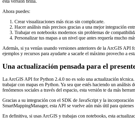
esta versión brilla.
Ahora puedes:
Crear visualizaciones más ricas sin complicarte.
Hacer análisis más precisos gracias a una mejor integración entr
Trabajar en notebooks modernos sin problemas de compatibilid
Personalizar tus mapas a un nivel que antes requería mucho más
Además, si ya venías usando versiones anteriores de la ArcGIS API for
ejemplos y recursos para ayudarte a sacarle el máximo provecho a est
Una actualización pensada para el presente 
La ArcGIS API for Python 2.4.0 no es solo una actualización técnica.
trabajar con mapas en Python. Ya sea que estés haciendo un análisis 
fenómenos sociales a través del espacio, esta versión te da más herrami
Gracias a su integración con el SDK de JavaScript y la incorporac
SmartMappingManager, esta API se vuelve aún más útil para quienes n
En definitiva, si usas ArcGIS y trabajas con notebooks, esta actualizac