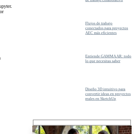
upyter.
or
Flujos de trabajo
conectados para proyectos
AEC más eficientes
Entiende GAMMA AR: todo
a
lo que necesitas saber
Diseño 3D intuitivo para
convertir ideas en proyectos
reales en SketchUp