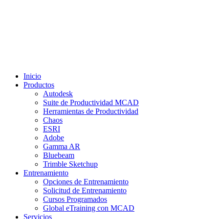
Inicio
Productos
Autodesk
Suite de Productividad MCAD
Herramientas de Productividad
Chaos
ESRI
Adobe
Gamma AR
Bluebeam
Trimble Sketchup
Entrenamiento
Opciones de Entrenamiento
Solicitud de Entrenamiento
Cursos Programados
Global eTraining con MCAD
Servicios