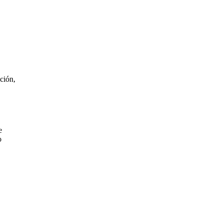
ción,
e
o