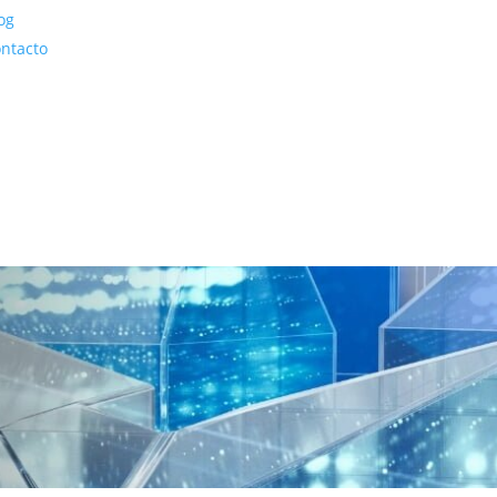
og
ntacto