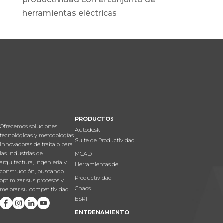
herramientas eléctricas
PRODUCTOS
Ofrecemos soluciones
Autodesk
tecnológicas y metodologías
Suite de Productividad
innovadoras de trabajo para
las industrias de
MCAD
arquitectura, ingeniería y
Herramientas de
construcción, buscando
Productividad
optimizar sus procesos y
Chaos
mejorar su competitividad.
ESRI
ENTRENAMIENTO