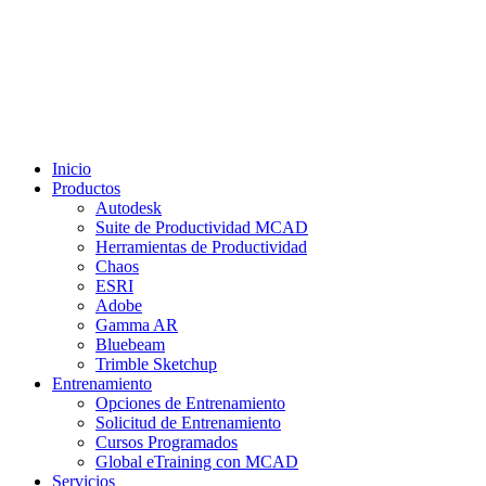
Inicio
Productos
Autodesk
Suite de Productividad MCAD
Herramientas de Productividad
Chaos
ESRI
Adobe
Gamma AR
Bluebeam
Trimble Sketchup
Entrenamiento
Opciones de Entrenamiento
Solicitud de Entrenamiento
Cursos Programados
Global eTraining con MCAD
Servicios