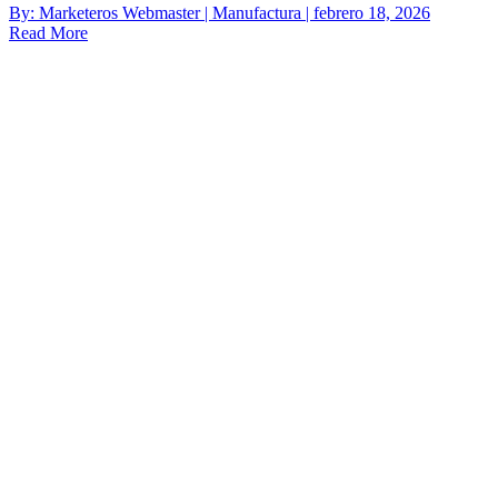
By: Marketeros Webmaster | Manufactura | febrero 18, 2026
Read More