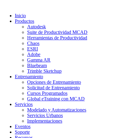
Inicio
Productos
Autodesk
Suite de Productividad MCAD
Herramientas de Productividad
Chaos
ESRI
Adobe
Gamma AR
Bluebeam
Trimble Sketchup
Entrenamiento
Opciones de Entrenamiento
Solicitud de Entrenamiento
Cursos Programados
Global eTraining con MCAD
Servicios
Modelado y Automatizaciones
Servicios Urbanos
Implementaciones
Eventos
Soporte
Recursos