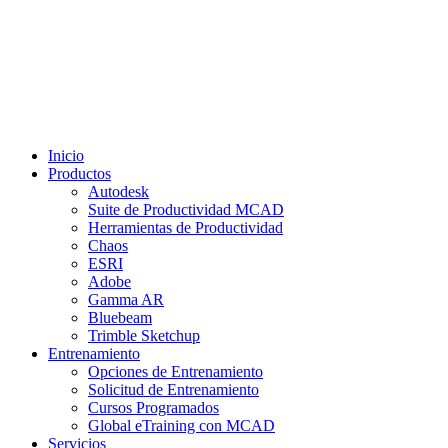
Inicio
Productos
Autodesk
Suite de Productividad MCAD
Herramientas de Productividad
Chaos
ESRI
Adobe
Gamma AR
Bluebeam
Trimble Sketchup
Entrenamiento
Opciones de Entrenamiento
Solicitud de Entrenamiento
Cursos Programados
Global eTraining con MCAD
Servicios