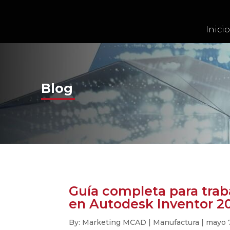
Inicio
Blog
Guía completa para traba
en Autodesk Inventor 2
By: Marketing MCAD | Manufactura | mayo 