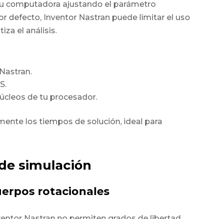
tu computadora ajustando el parámetro
 defecto, Inventor Nastran puede limitar el uso
iza el análisis.
 Nastran.
S.
núcleos de tu procesador.
amente los tiempos de solución, ideal para
 de simulación
uerpos rotacionales
entor Nastran no permiten grados de libertad