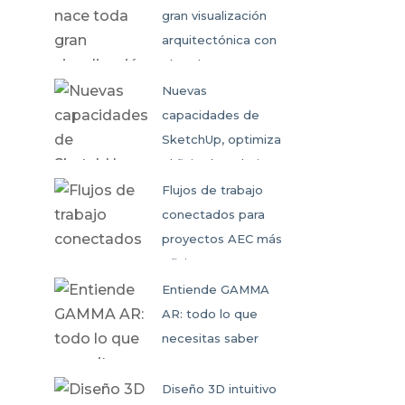
gran visualización
arquitectónica con
SketchUp
Nuevas
capacidades de
SketchUp, optimiza
el flujo de trabajo
colaborativo
Flujos de trabajo
conectados para
proyectos AEC más
eficientes
Entiende GAMMA
AR: todo lo que
necesitas saber
Diseño 3D intuitivo