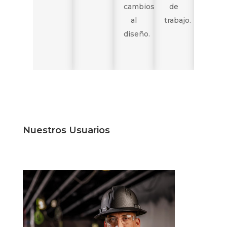
cambios
de
a los
al
trabajo.
invol
diseño.
en el
proye
Nuestros Usuarios