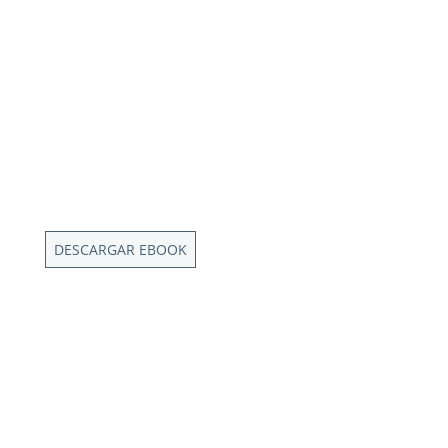
¿ESTÁS INTERESADO
EN NUESTRO EBOOK?
DESCARGAR EBOOK