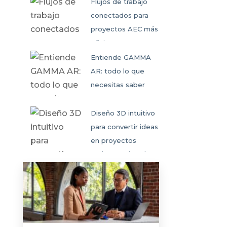
colaborativo
Flujos de trabajo
conectados para
proyectos AEC más
eficientes
Entiende GAMMA
AR: todo lo que
necesitas saber
Diseño 3D intuitivo
para convertir ideas
en proyectos
reales en SketchUp