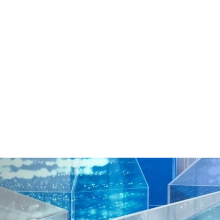
icio
Productos
Entrenamiento
Servicios
Event
ntacto