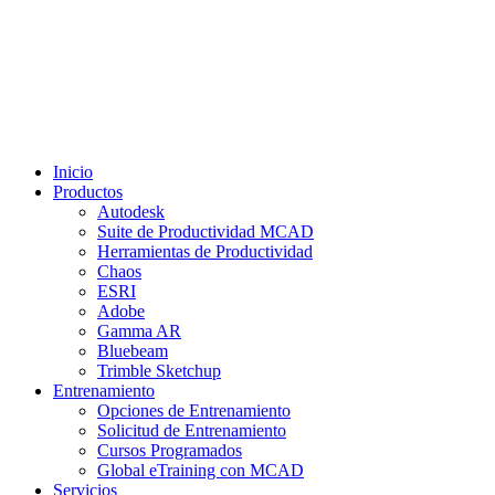
Inicio
Productos
Autodesk
Suite de Productividad MCAD
Herramientas de Productividad
Chaos
ESRI
Adobe
Gamma AR
Bluebeam
Trimble Sketchup
Entrenamiento
Opciones de Entrenamiento
Solicitud de Entrenamiento
Cursos Programados
Global eTraining con MCAD
Servicios