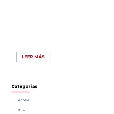
Descubre cómo Autodesk
Vault puede transformar tu
proceso de desarrollo de
productos y mejorar la
colaboración en tu
empresa.
LEER MÁS
Categorias
Adobe
AEC