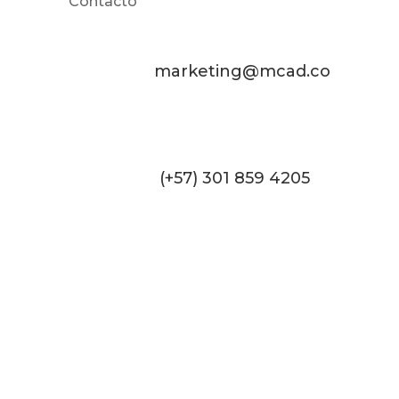
Contacto
marketing@mcad.co
(+57) 301 859 4205
MCAD Training & Consulting 2026- Todos los
derechos reservados