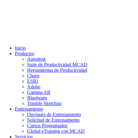
Inicio
Productos
Autodesk
Suite de Productividad MCAD
Herramientas de Productividad
Chaos
ESRI
Adobe
Gamma AR
Bluebeam
Trimble Sketchup
Entrenamiento
Opciones de Entrenamiento
Solicitud de Entrenamiento
Cursos Programados
Global eTraining con MCAD
Servicios