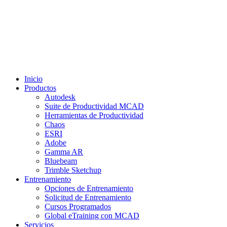
Inicio
Productos
Autodesk
Suite de Productividad MCAD
Herramientas de Productividad
Chaos
ESRI
Adobe
Gamma AR
Bluebeam
Trimble Sketchup
Entrenamiento
Opciones de Entrenamiento
Solicitud de Entrenamiento
Cursos Programados
Global eTraining con MCAD
Servicios