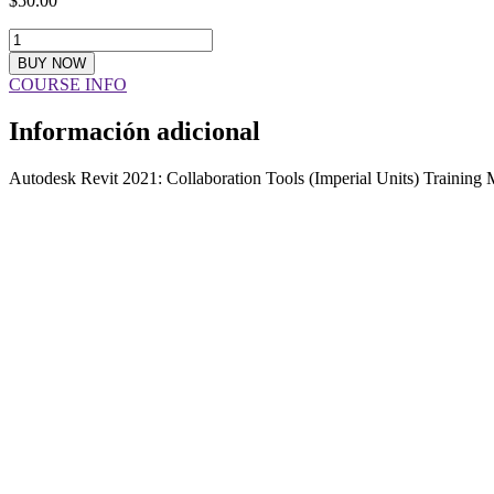
$
50.00
REQUIRED
-
BUY NOW
Autodesk
COURSE INFO
Revit
2021:
Información adicional
Collaboration
Tools
(Imperial
Autodesk Revit 2021: Collaboration Tools (Imperial Units) Training 
Units)
Training
Manual
(Electronic
Version)
cantidad