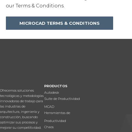
our Terms & Conditions.
MICROCAD TERMS & CONDITIONS
PRODUCTOS
Ofrecemos soluciones
Autodesk
tecnológicas y metodologías
Suite de Productividad
innovadoras de trabajo para
las industrias de
MCAD
arquitectura, ingeniería y
Herramientas de
construcción, buscando
Productividad
optimizar sus procesos y
Chaos
mejorar su competitividad.