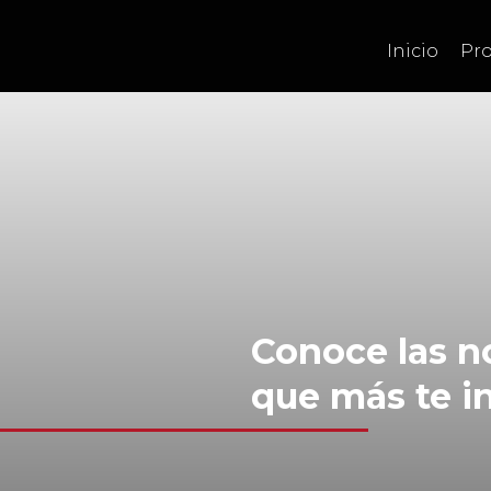
Inicio
Pr
Conoce las 
que más te i