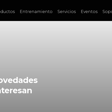
oductos
Entrenamiento
Servicios
Eventos
Sop
novedades
nteresan