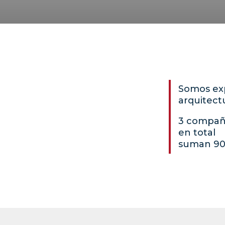
Somos ex
arquitect
3 compañí
en total
suman 90 