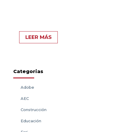
procesos de diseño y
fabricación con la PDM
Collection!
LEER MÁS
Categorias
Adobe
AEC
Construcción
Educación