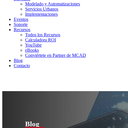
Modelado y Automatizaciones
Servicios Urbanos
Implementaciones
Eventos
Soporte
Recursos
Todos los Recursos
Calculadora ROI
YouTube
eBooks
Conviértete en Partner de MCAD
Blog
Contacto
Blog