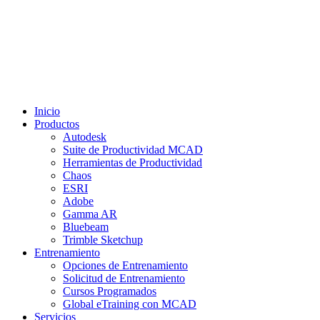
Inicio
Productos
Autodesk
Suite de Productividad MCAD
Herramientas de Productividad
Chaos
ESRI
Adobe
Gamma AR
Bluebeam
Trimble Sketchup
Entrenamiento
Opciones de Entrenamiento
Solicitud de Entrenamiento
Cursos Programados
Global eTraining con MCAD
Servicios