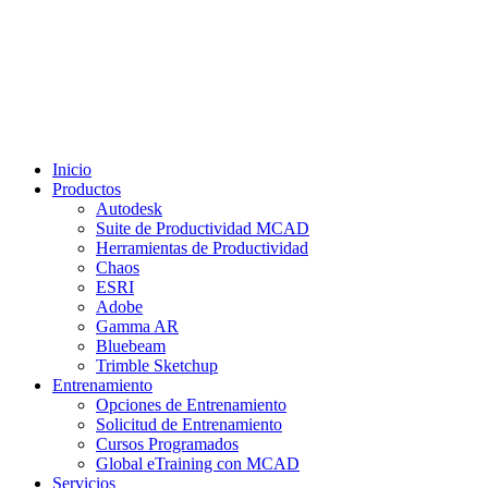
Inicio
Productos
Autodesk
Suite de Productividad MCAD
Herramientas de Productividad
Chaos
ESRI
Adobe
Gamma AR
Bluebeam
Trimble Sketchup
Entrenamiento
Opciones de Entrenamiento
Solicitud de Entrenamiento
Cursos Programados
Global eTraining con MCAD
Servicios