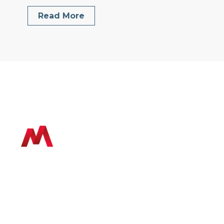
Read More
Ofrecemos soluciones tecnológicas y
metodologías innovadoras de trabajo
para las industrias de arquitectura,
ingeniería y construcción, buscando
optimizar sus procesos y mejorar su
competitividad.