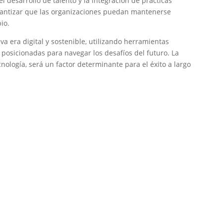
l desarrollo de talento y la integración de prácticas
rantizar que las organizaciones puedan mantenerse
io.
a era digital y sostenible, utilizando herramientas
osicionadas para navegar los desafíos del futuro. La
cnología, será un factor determinante para el éxito a largo
.
erativa y la
ciones de
ones
ón Autodesk