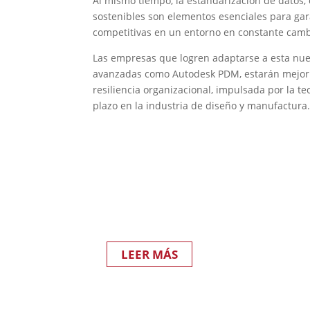
Al mismo tiempo, la estandarización de datos, e
sostenibles son elementos esenciales para ga
competitivas en un entorno en constante camb
Las empresas que logren adaptarse a esta nuev
avanzadas como Autodesk PDM, estarán mejor p
resiliencia organizacional, impulsada por la te
plazo en la industria de diseño y manufactura
Alcanza la excelencia op
resiliencia en tus opera
manufactura con soluci
adaptadas de la colecci
PDM.
LEER MÁS