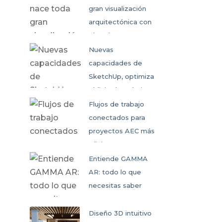
gran visualización
arquitectónica con
SketchUp
Nuevas
capacidades de
SketchUp, optimiza
el flujo de trabajo
colaborativo
Flujos de trabajo
conectados para
proyectos AEC más
eficientes
Entiende GAMMA
AR: todo lo que
necesitas saber
Diseño 3D intuitivo