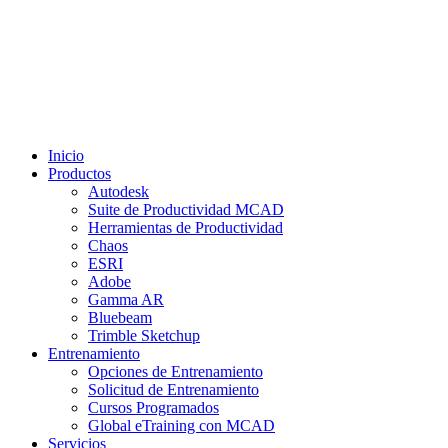
Inicio
Productos
Autodesk
Suite de Productividad MCAD
Herramientas de Productividad
Chaos
ESRI
Adobe
Gamma AR
Bluebeam
Trimble Sketchup
Entrenamiento
Opciones de Entrenamiento
Solicitud de Entrenamiento
Cursos Programados
Global eTraining con MCAD
Servicios