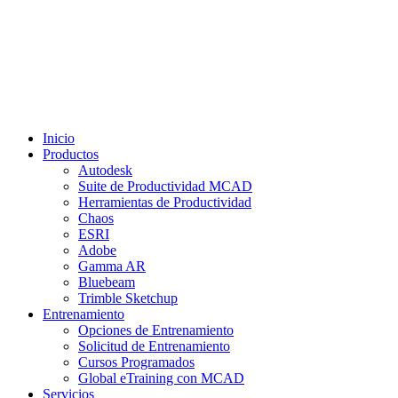
Inicio
Productos
Autodesk
Suite de Productividad MCAD
Herramientas de Productividad
Chaos
ESRI
Adobe
Gamma AR
Bluebeam
Trimble Sketchup
Entrenamiento
Opciones de Entrenamiento
Solicitud de Entrenamiento
Cursos Programados
Global eTraining con MCAD
Servicios