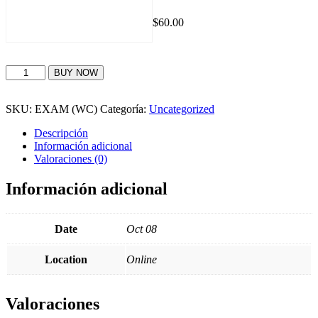
$
60.00
EXAM:
BUY NOW
Autodesk
Certification
Exams
SKU:
EXAM (WC)
Categoría:
Uncategorized
cantidad
Descripción
Información adicional
Valoraciones (0)
Información adicional
Date
Oct 08
Location
Online
Valoraciones